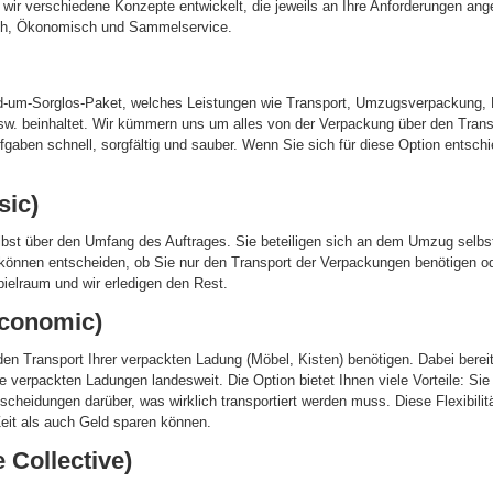
 wir verschiedene Konzepte entwickelt, die jeweils an Ihre Anforderungen ang
sch, Ökonomisch und Sammelservice.
nd-um-Sorglos-Paket, welches Leistungen wie Transport, Umzugsverpackung
usw. beinhaltet. Wir kümmern uns um alles von der Verpackung über den Trans
Aufgaben schnell, sorgfältig und sauber. Wenn Sie sich für diese Option entsc
sic)
elbst über den Umfang des Auftrages. Sie beteiligen sich an dem Umzug selbs
 können entscheiden, ob Sie nur den Transport der Verpackungen benötigen od
pielraum und wir erledigen den Rest.
conomic)
den Transport Ihrer verpackten Ladung (Möbel, Kisten) benötigen. Dabei bereit
hre verpackten Ladungen landesweit. Die Option bietet Ihnen viele Vorteile: S
scheidungen darüber, was wirklich transportiert werden muss. Diese Flexibilitä
eit als auch Geld sparen können.
 Collective)